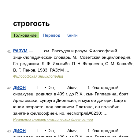
строгость
Толкование
Перевод
Книги
РАЗУМ
— см. Рассудок и разум. Философский
41
энциклопедический словарь. М.: Советская энциклопедия.
Гл. редакция: Л. Ф. Ильичёв, П. Н. Федосеев, С. М. Ковалёв,
В. Г. Панов. 1983. РАЗУМ …
Философская энциклопедия
ДИОН
— I. • Dio, Δίων, 1. благородный
42
сиракузец, родился в 409 г. до Р. X., сын Гиппарина, брат
Аристомахи, супруги Дионисия, и муж ее дочери. Еще в
юном возрасте, под влиянием Платона, он полюбил
занятие философией, но, несмотря&#8230; …
Реальный словарь классических древностей
ДИОН
— I. • Dio, Δίων, 1. благородный
43