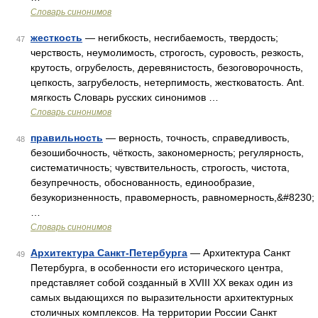
Словарь синонимов
жесткость
— негибкость, несгибаемость, твердость;
47
черствость, неумолимость, строгость, суровость, резкость,
крутость, огрубелость, деревянистость, безоговорочность,
цепкость, загрубелость, нетерпимость, жестковатость. Ant.
мягкость Словарь русских синонимов …
Словарь синонимов
правильность
— верность, точность, справедливость,
48
безошибочность, чёткость, закономерность; регулярность,
систематичность; чувствительность, строгость, чистота,
безупречность, обоснованность, единообразие,
безукоризненность, правомерность, равномерность,&#8230;
…
Словарь синонимов
Архитектура Санкт-Петербурга
— Архитектура Санкт
49
Петербурга, в особенности его исторического центра,
представляет собой созданный в XVIII XX веках один из
самых выдающихся по выразительности архитектурных
столичных комплексов. На территории России Санкт