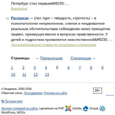
Петербург стал первым&#8230; …
Википедия
Ригоризм
— (лат. rigor – твёрдость, строгость) – в
50
психопатологии непреклонное, слепое и неадекватное
реальным обстоятельствам соблюдение неких принципов,
правил, преимущественно в вопросах нравственности. У
детей и подростков проявляется неестественной&#8230; …
Энциклопедический словарь по психологии и педагогике
Страницы
←
Предыдущая
Следующая
→
1
2
3
4
5
6
7
8
9
10
11
12
13
© Академик, 2000-2026
18+
Обратная связь:
Техподдержка
,
Реклама на сайте
👣 Путешествия
Экспорт словарей на сайты
, сделанные на PHP,
Joomla,
Drupal,
WordPress, MODx.