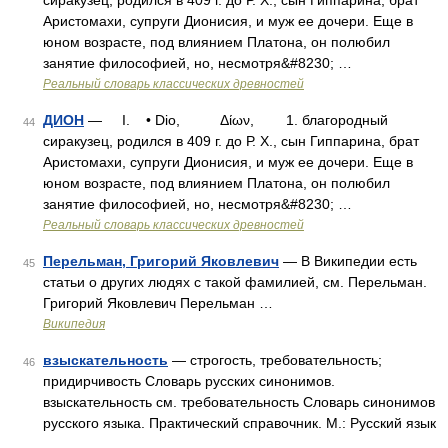
сиракузец, родился в 409 г. до Р. X., сын Гиппарина, брат
Аристомахи, супруги Дионисия, и муж ее дочери. Еще в
юном возрасте, под влиянием Платона, он полюбил
занятие философией, но, несмотря&#8230; …
Реальный словарь классических древностей
ДИОН
— I. • Dio, Δίων, 1. благородный
44
сиракузец, родился в 409 г. до Р. X., сын Гиппарина, брат
Аристомахи, супруги Дионисия, и муж ее дочери. Еще в
юном возрасте, под влиянием Платона, он полюбил
занятие философией, но, несмотря&#8230; …
Реальный словарь классических древностей
Перельман, Григорий Яковлевич
— В Википедии есть
45
статьи о других людях с такой фамилией, см. Перельман.
Григорий Яковлевич Перельман …
Википедия
взыскательность
— строгость, требовательность;
46
придирчивость Словарь русских синонимов.
взыскательность см. требовательность Словарь синонимов
русского языка. Практический справочник. М.: Русский язык
…